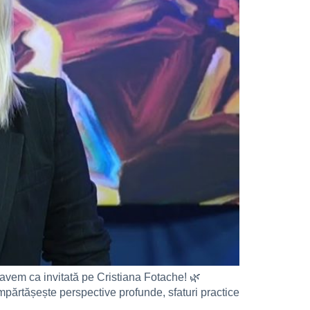
 avem ca invitată pe Cristiana Fotache! 🌿
 împărtășește perspective profunde, sfaturi practice