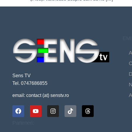
EMI
A
C
D
Sens TV
Tel. 0747686855
N
A
email: contact (at) senstv.ro
Parteneri: