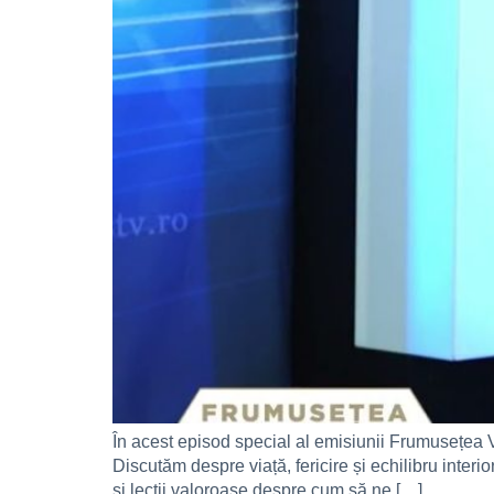
În acest episod special al emisiunii Frumusețea V
Discutăm despre viață, fericire și echilibru interi
și lecții valoroase despre cum să ne […]