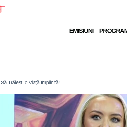
e
EMISIUNI
PROGRA
Să Trăiești o Viață Împlinită!