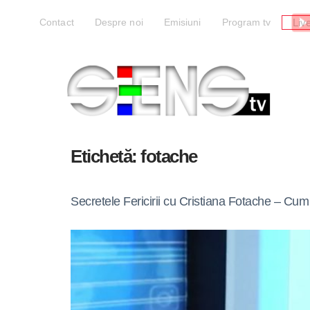
Liv
Contact
Despre noi
Emisiuni
Program tv
Etichetă:
fotache
Secretele Fericirii cu Cristiana Fotache – Cum 