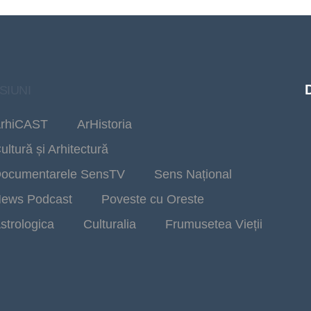
SIUNI
rhiCAST
ArHistoria
ultură și Arhitectură
ocumentarele SensTV
Sens Național
ews Podcast
Poveste cu Oreste
strologica
Culturalia
Frumusetea Vieții