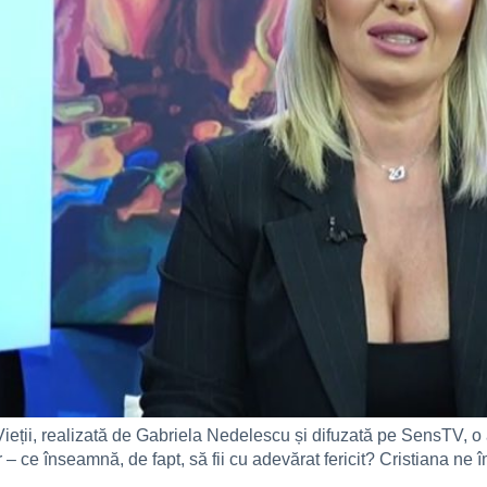
ieții, realizată de Gabriela Nedelescu și difuzată pe SensTV, o
or – ce înseamnă, de fapt, să fii cu adevărat fericit? Cristiana ne