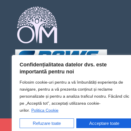
Confidențialitatea datelor dvs. este
importantă pentru noi
Folosim cookie-uri pentru a vă îmbunătăți experiența de
navigare, pentru a vă prezenta conținut și reclame
personalizate și pentru a analiza traficul nostru. Făcând clic
pe „Acceptă tot”, acceptați utilizarea cookie-
urilor.
Politica Cookie
Refuzare toate
Acceptare toate
@Sens TV | Dă sens omului din tine!