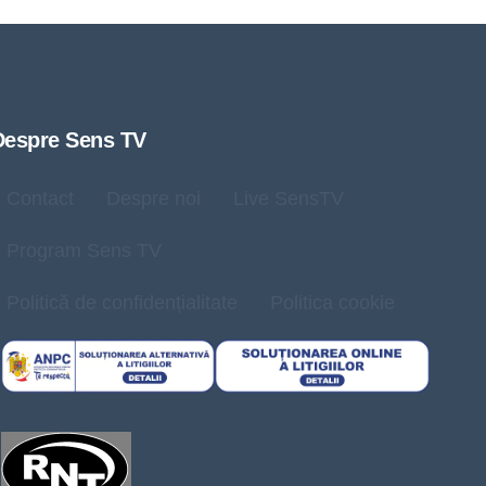
Despre Sens TV
Contact
Despre noi
Live SensTV
Program Sens TV
Politică de confidențialitate
Politica cookie