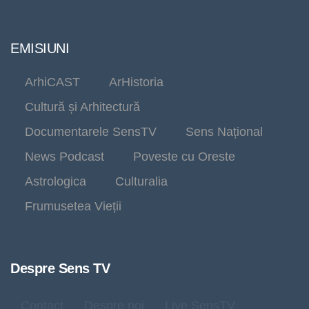
EMISIUNI
ArhiCAST
ArHistoria
Cultură și Arhitectură
Documentarele SensTV
Sens Național
News Podcast
Poveste cu Oreste
Astrologica
Culturalia
Frumusetea Vieții
Despre Sens TV
Contact
Despre noi
Live SensTV