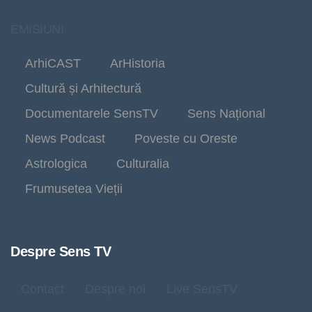
EMISIUNI
ArhiCAST
ArHistoria
Cultură și Arhitectură
Documentarele SensTV
Sens Național
News Podcast
Poveste cu Oreste
Astrologica
Culturalia
Frumusetea Vieții
Despre Sens TV
Contact
Despre noi
Live SensTV