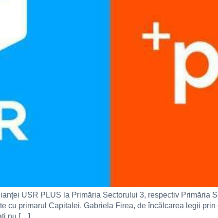
lianţei USR PLUS la Primăria Sectorului 3, respectiv Primăria Sec
e cu primarul Capitalei, Gabriela Firea, de încălcarea legii prin 
aţi nu […]