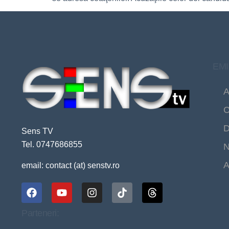
EMI
A
C
D
Sens TV
Tel. 0747686855
N
A
email: contact (at) senstv.ro
Parteneri: