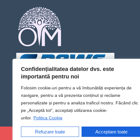
Confidențialitatea datelor dvs. este
importantă pentru noi
Folosim cookie-uri pentru a vă îmbunătăți experiența de
navigare, pentru a vă prezenta conținut și reclame
personalizate și pentru a analiza traficul nostru. Făcând clic
pe „Acceptă tot”, acceptați utilizarea cookie-
urilor.
Politica Cookie
Refuzare toate
Acceptare toate
@Sens TV | Dă sens omului din tine!