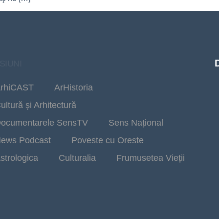
SIUNI
rhiCAST
ArHistoria
ultură și Arhitectură
ocumentarele SensTV
Sens Național
ews Podcast
Poveste cu Oreste
strologica
Culturalia
Frumusetea Vieții