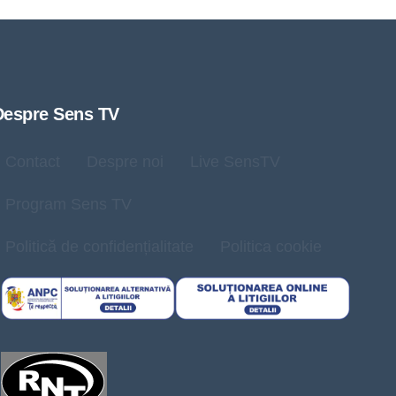
Despre Sens TV
Contact
Despre noi
Live SensTV
Program Sens TV
Politică de confidențialitate
Politica cookie