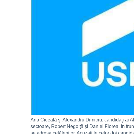
Ana Ciceală şi Alexandru Dimitriu, candidaţi ai A
sectoare, Robert Negoiţă şi Daniel Florea, în frunt
se adresa cetăţenilor. Acuzaţiile celor doi candid