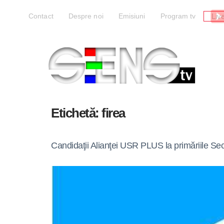
Liv
Contact
Despre noi
Emisiuni
Program tv
Etichetă:
firea
Candidaţii Alianţei USR PLUS la primăriile Sect