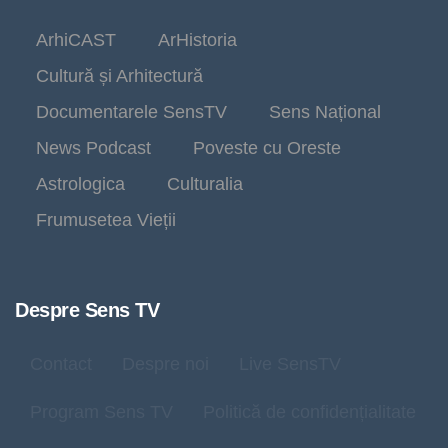
ArhiCAST
ArHistoria
Cultură și Arhitectură
Documentarele SensTV
Sens Național
News Podcast
Poveste cu Oreste
Astrologica
Culturalia
Frumusetea Vieții
Despre Sens TV
Contact
Despre noi
Live SensTV
Program Sens TV
Politică de confidențialitate