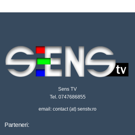
Sens TV
Tel. 0747686855
email: contact (at) senstv.ro
Parteneri: