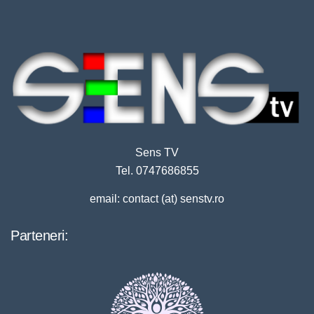
Sens TV
Tel. 0747686855
email: contact (at) senstv.ro
Parteneri: