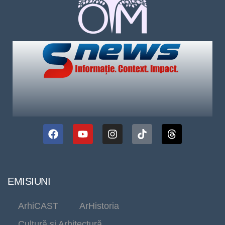
EMISIUNI
ArhiCAST
ArHistoria
Cultură și Arhitectură