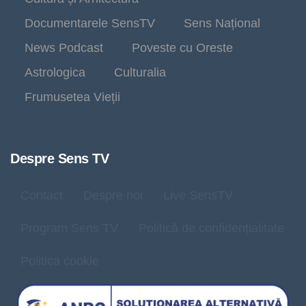
Documentarele SensTV
Sens Național
News Podcast
Poveste cu Oreste
Astrologica
Culturalia
Frumusetea Vieții
Despre Sens TV
Contact
Despre noi
Live SensTV
Program Sens TV
Politică de confidențialitate
Politica cookie