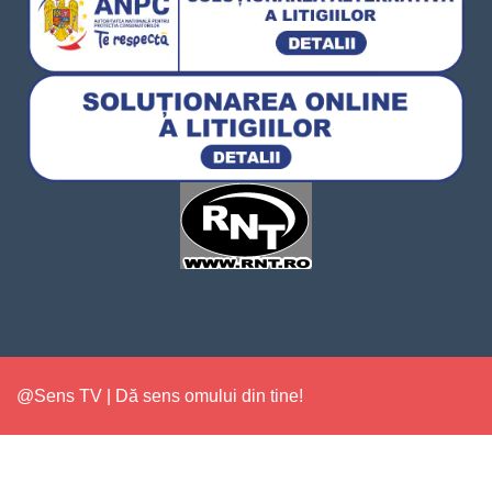
@Sens TV | Dă sens omului din tine!