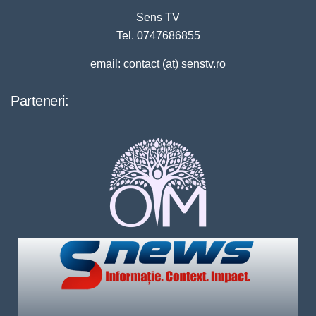
Sens TV
Tel. 0747686855
email: contact (at) senstv.ro
Parteneri: