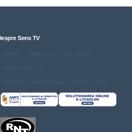
Despre Sens TV
Contact
Despre noi
Live SensTV
Program Sens TV
Politică de confidențialitate
Politica cookie