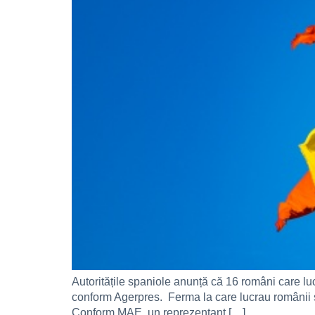
Autoritățile spaniole anunță că 16 români care lucr
conform Agerpres. Ferma la care lucrau românii se
Conform MAE, un reprezentant […]