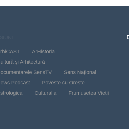
SIUNI
rhiCAST
ArHistoria
ultură și Arhitectură
ocumentarele SensTV
Sens Național
ews Podcast
Poveste cu Oreste
strologica
Culturalia
Frumusetea Vieții