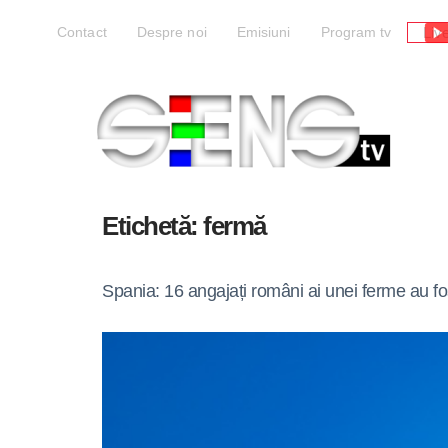
Liv
Contact
Despre noi
Emisiuni
Program tv
Etichetă:
fermă
Spania: 16 angajați români ai unei ferme au fost 