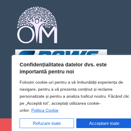
Confidențialitatea datelor dvs. este
importantă pentru noi
Folosim cookie-uri pentru a vă îmbunătăți experiența de
navigare, pentru a vă prezenta conținut și reclame
personalizate și pentru a analiza traficul nostru. Făcând clic
pe „Acceptă tot”, acceptați utilizarea cookie-
urilor.
Politica Cookie
Refuzare toate
Acceptare toate
@Sens TV | Dă sens omului din tine!