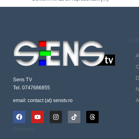
EMI
A
C
D
Sens TV
Tel. 0747686855
N
A
email: contact (at) senstv.ro
Parteneri: