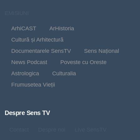
EMISIUNI
ArhiCAST
ArHistoria
Cultură și Arhitectură
Documentarele SensTV
Sens Național
News Podcast
Poveste cu Oreste
Astrologica
Culturalia
Frumusetea Vieții
Despre Sens TV
Contact
Despre noi
Live SensTV