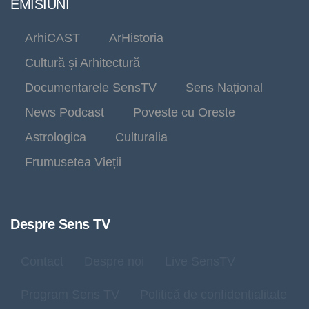
EMISIUNI
ArhiCAST
ArHistoria
Cultură și Arhitectură
Documentarele SensTV
Sens Național
News Podcast
Poveste cu Oreste
Astrologica
Culturalia
Frumusetea Vieții
Despre Sens TV
Contact
Despre noi
Live SensTV
Program Sens TV
Politică de confidențialitate