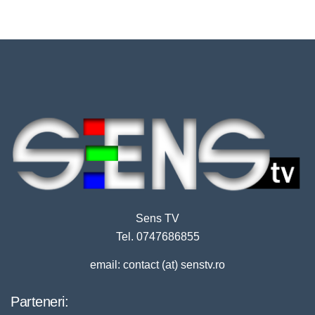
Sens TV
Tel. 0747686855
email: contact (at) senstv.ro
Parteneri: