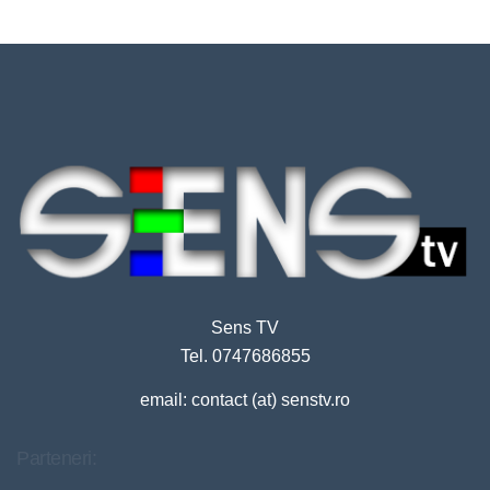
Sens TV
Tel. 0747686855
email: contact (at) senstv.ro
Parteneri: