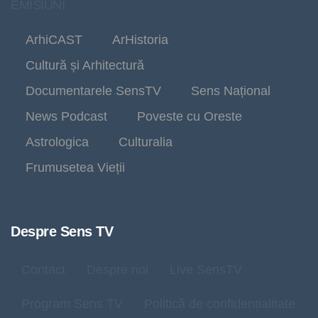
EMISIUNI
ArhiCAST
ArHistoria
Cultură și Arhitectură
Documentarele SensTV
Sens Național
News Podcast
Poveste cu Oreste
Astrologica
Culturalia
Frumusetea Vieții
Despre Sens TV
Contact
Despre noi
Live SensTV
Program Sens TV
Politică de confidențialitate