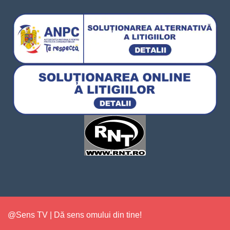
@Sens TV | Dă sens omului din tine!