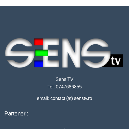
Sens TV
Tel. 0747686855
email: contact (at) senstv.ro
Parteneri: