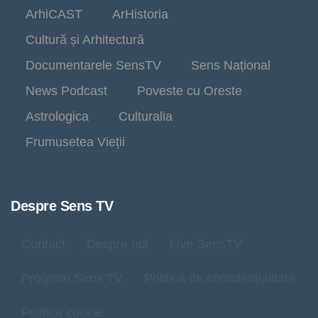
ArhiCAST
ArHistoria
Cultură și Arhitectură
Documentarele SensTV
Sens Național
News Podcast
Poveste cu Oreste
Astrologica
Culturalia
Frumusetea Vieții
Despre Sens TV
Contact
Despre noi
Live SensTV
Program Sens TV
Politică de confidențialitate
Politica cookie