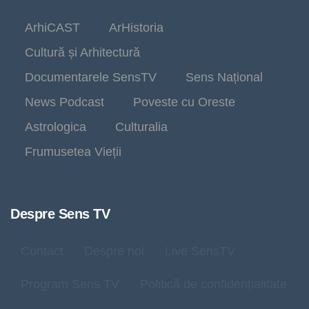
ArhiCAST
ArHistoria
Cultură și Arhitectură
Documentarele SensTV
Sens Național
News Podcast
Poveste cu Oreste
Astrologica
Culturalia
Frumusetea Vieții
Despre Sens TV
Contact
Despre noi
Live SensTV
Program Sens TV
Politică de confidențialitate