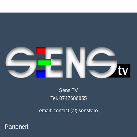
Sens TV
Tel. 0747686855
email: contact (at) senstv.ro
Parteneri: