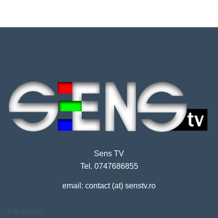
Sens TV
Tel. 0747686855
email: contact (at) senstv.ro
Parteneri: