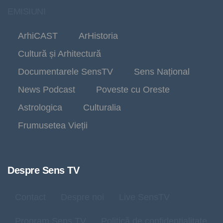
EMISIUNI
ArhiCAST
ArHistoria
Cultură și Arhitectură
Documentarele SensTV
Sens Național
News Podcast
Poveste cu Oreste
Astrologica
Culturalia
Frumusetea Vieții
Despre Sens TV
Contact
Despre noi
Live SensTV
Program Sens TV
Politică de confidențialitate