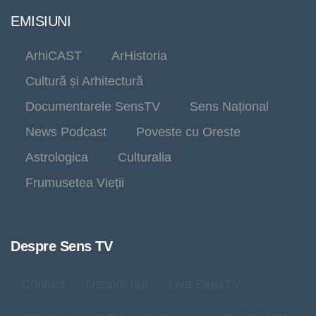
EMISIUNI
ArhiCAST
ArHistoria
Cultură și Arhitectură
Documentarele SensTV
Sens Național
News Podcast
Poveste cu Oreste
Astrologica
Culturalia
Frumusetea Vieții
Despre Sens TV
Contact
Despre noi
Live SensTV