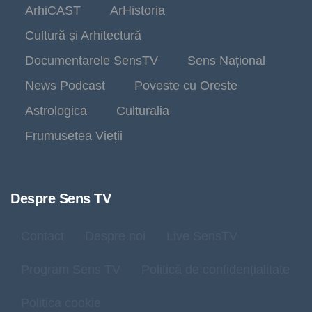
ArhiCAST
ArHistoria
Cultură și Arhitectură
Documentarele SensTV
Sens Național
News Podcast
Poveste cu Oreste
Astrologica
Culturalia
Frumusetea Vieții
Despre Sens TV
Contact
Despre noi
Live SensTV
Program Sens TV
Politică de confidențialitate
Politica cookie