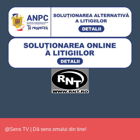
@Sens TV | Dă sens omului din tine!