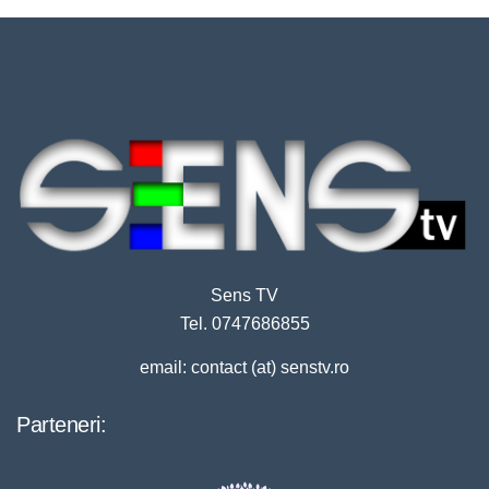
Sens TV
Tel. 0747686855
email: contact (at) senstv.ro
Parteneri: