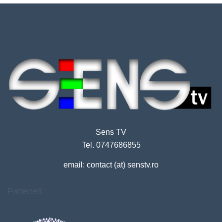
Sens TV
Tel. 0747686855
email: contact (at) senstv.ro
Parteneri: