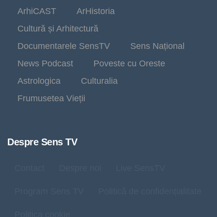
ArhiCAST
ArHistoria
Cultură și Arhitectură
Documentarele SensTV
Sens Național
News Podcast
Poveste cu Oreste
Astrologica
Culturalia
Frumusetea Vieții
Despre Sens TV
Contact
Despre noi
Live SensTV
Program Sens TV
Politică de confidențialitate
Politica cookie