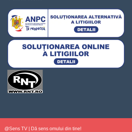
@Sens TV | Dă sens omului din tine!