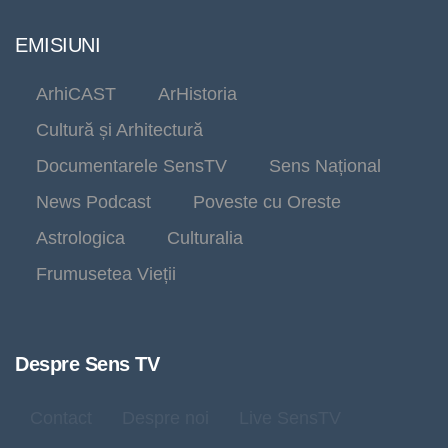
EMISIUNI
ArhiCAST
ArHistoria
Cultură și Arhitectură
Documentarele SensTV
Sens Național
News Podcast
Poveste cu Oreste
Astrologica
Culturalia
Frumusetea Vieții
Despre Sens TV
Contact
Despre noi
Live SensTV