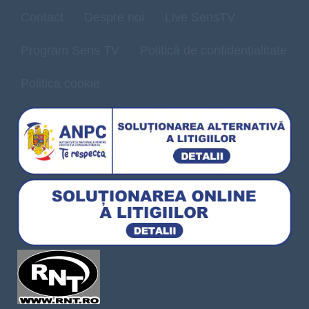
Contact
Despre noi
Live SensTV
Program Sens TV
Politică de confidențialitate
Politica cookie