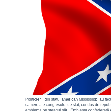
Politicienii din statul american Mississippi au f
camere ale congresului de stat, condus de republi
emblema pe steagul său. Emblema confederată e