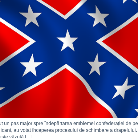
ăcut un pas major spre îndepărtarea emblemei confederației de p
cani, au votat începerea procesului de schimbare a drapelului. 
ste văzută […]