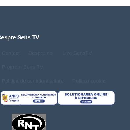
Despre Sens TV
Contact
Despre noi
Live SensTV
Program Sens TV
Politică de confidențialitate
Politica cookie