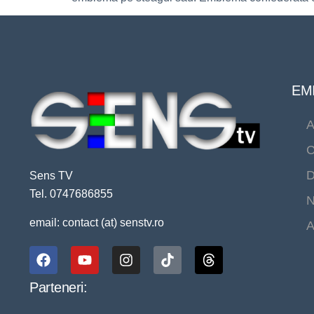
EMI
A
C
D
Sens TV
Tel. 0747686855
N
email: contact (at) senstv.ro
A
Parteneri: