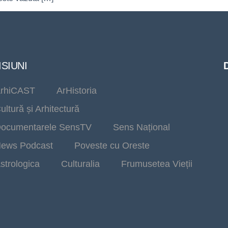
SIUNI
rhiCAST
ArHistoria
ultură și Arhitectură
ocumentarele SensTV
Sens Național
ews Podcast
Poveste cu Oreste
strologica
Culturalia
Frumusetea Vieții