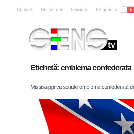
Liv
Contact
Despre noi
Emisiuni
Program tv
Etichetă:
emblema confederata
Mississippi va scoate emblema confederată de