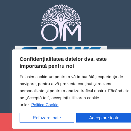
Confidențialitatea datelor dvs. este
importantă pentru noi
Folosim cookie-uri pentru a vă îmbunătăți experiența de
navigare, pentru a vă prezenta conținut și reclame
personalizate și pentru a analiza traficul nostru. Făcând clic
pe „Acceptă tot”, acceptați utilizarea cookie-
urilor.
Politica Cookie
Refuzare toate
Acceptare toate
@Sens TV | Dă sens omului din tine!