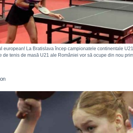
 european! La Bratislava încep campionatele continentale U21, ia
pele de tenis de masă U21 ale României vor să ocupe din nou pri
ion