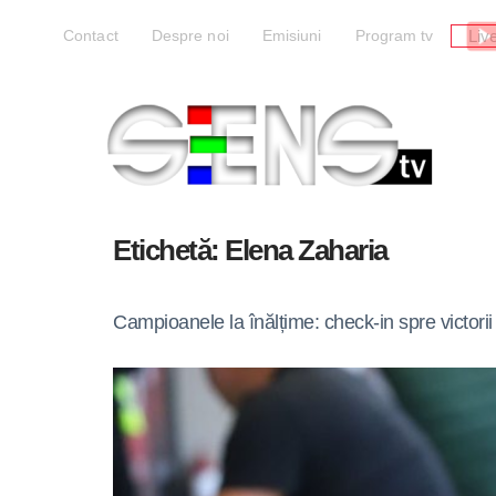
Liv
Contact
Despre noi
Emisiuni
Program tv
Etichetă:
Elena Zaharia
Campioanele la înălțime: check-in spre victorii