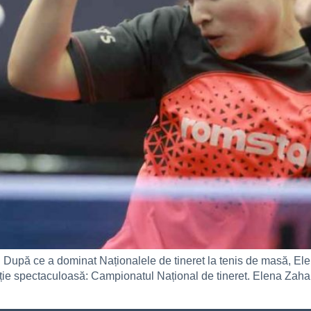
 După ce a dominat Naționalele de tineret la tenis de masă, El
iție spectaculoasă: Campionatul Național de tineret. Elena Zaha