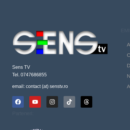
EMI
A
C
D
Sens TV
Tel. 0747686855
N
A
email: contact (at) senstv.ro
Parteneri: