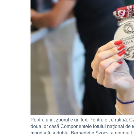
Pentru unii, zborul e un lux. Pentru ei, e rutină.
doua lor casă Componentele lotului național de t
mondială la dublu, Bernadette Szocs, a pierdut [