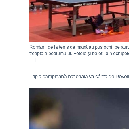
Românii de la tenis de masă au pus ochii pe aurul
treaptă a podiumului. Fetele și băieții din echi
[…]
Tripla campioană națională va cânta de Revel