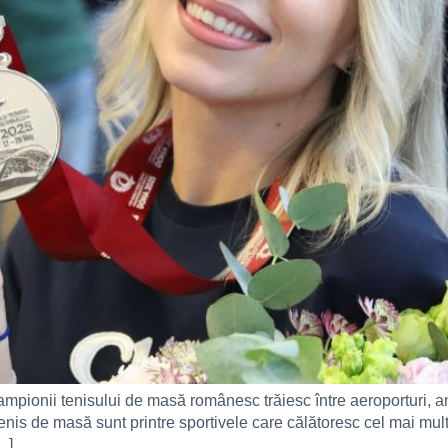
 Campionii tenisului de masă românesc trăiesc între aeroporturi, a
enis de masă sunt printre sportivele care călătoresc cel mai mu
…]