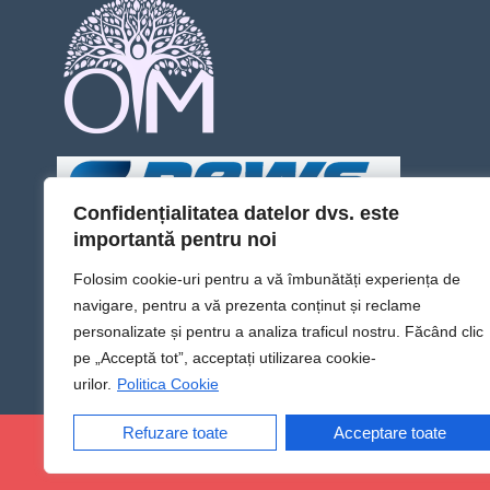
Confidențialitatea datelor dvs. este
importantă pentru noi
Folosim cookie-uri pentru a vă îmbunătăți experiența de
navigare, pentru a vă prezenta conținut și reclame
personalizate și pentru a analiza traficul nostru. Făcând clic
pe „Acceptă tot”, acceptați utilizarea cookie-
urilor.
Politica Cookie
Refuzare toate
Acceptare toate
@Sens TV | Dă sens omului din tine!