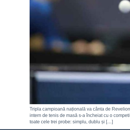
Tripla campioană națională va cânta de Revelion
intern de tenis de masă s-a încheiat cu o compet
toate cele trei probe: simplu, dublu și […]