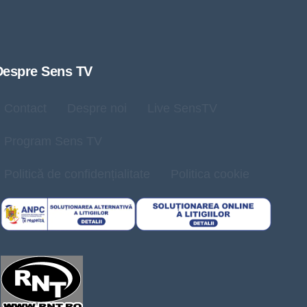
Despre Sens TV
Contact
Despre noi
Live SensTV
Program Sens TV
Politică de confidențialitate
Politica cookie