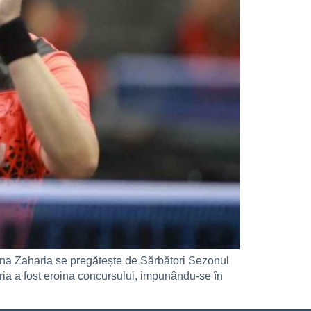
ena Zaharia se pregătește de Sărbători Sezonul
ria a fost eroina concursului, impunându-se în