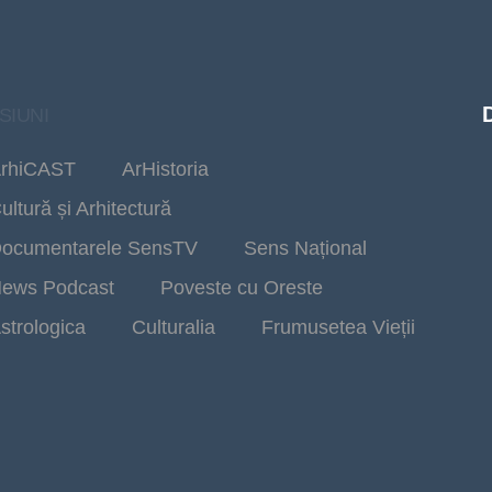
SIUNI
rhiCAST
ArHistoria
ultură și Arhitectură
ocumentarele SensTV
Sens Național
ews Podcast
Poveste cu Oreste
strologica
Culturalia
Frumusetea Vieții