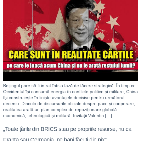
Beijingul pare să fi intrat într-o fază de tăcere strategică. În timp ce
Occidentul își consumă energia în conflicte politice și militare, China
își construiește în liniște avantajele decisive pentru următorul
deceniu. Dincolo de discursurile oficiale despre pace și cooperare,
realitatea arată un plan complex de repoziționare globală —
economică, tehnologică și militară. Invitații Valentin […]
„Toate țările din BRICS stau pe propriile resurse, nu ca
Franța sau Germania, pe bani făcuți din pix”