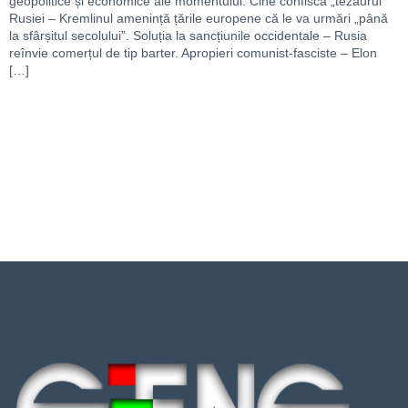
geopolitice și economice ale momentului: Cine confiscă „tezaurul”
Rusiei – Kremlinul amenință țările europene că le va urmări „până
la sfârșitul secolului”. Soluția la sancțiunile occidentale – Rusia
reînvie comerțul de tip barter. Apropieri comunist-fasciste – Elon
[…]