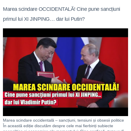
Marea scindare OCCIDENTALĂ! Cine pune sancțiuni
primul lui XI JINPING… dar lui Putin?
Marea scindare occidentală – sancțiuni, tensiuni și obsesii politice
În această ediție discutăm despre cele mai fierbinți subiecte