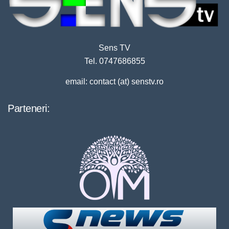
Sens TV
Tel. 0747686855
email: contact (at) senstv.ro
Parteneri: