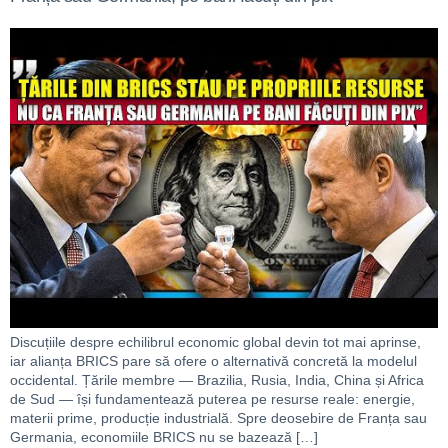
Discuțiile despre echilibrul economic global devin tot mai aprinse,
iar alianța BRICS pare să ofere o alternativă concretă la modelul
occidental. Țările membre — Brazilia, Rusia, India, China și Africa
de Sud — își fundamentează puterea pe resurse reale: energie,
materii prime, producție industrială. Spre deosebire de Franța sau
Germania, economiile BRICS nu se bazează […]