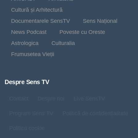
Cultură și Arhitectură
Documentarele SensTV
Sens Național
News Podcast
Poveste cu Oreste
Astrologica
Culturalia
Frumusetea Vieții
Despre Sens TV
Contact
Despre noi
Live SensTV
Program Sens TV
Politică de confidențialitate
Politica cookie