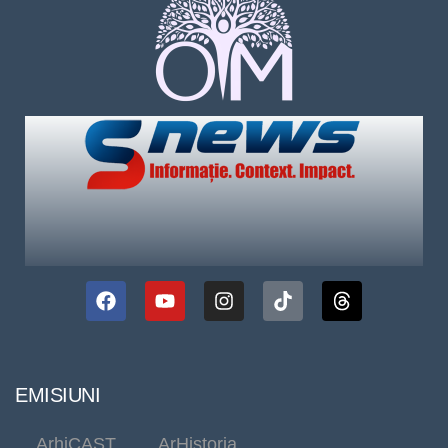
EMISIUNI
ArhiCAST
ArHistoria