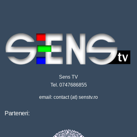
Sens TV
Tel. 0747686855
email: contact (at) senstv.ro
Parteneri: