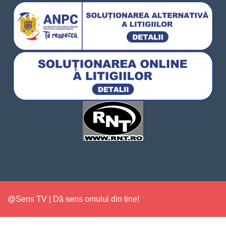
@Sens TV | Dă sens omului din tine!