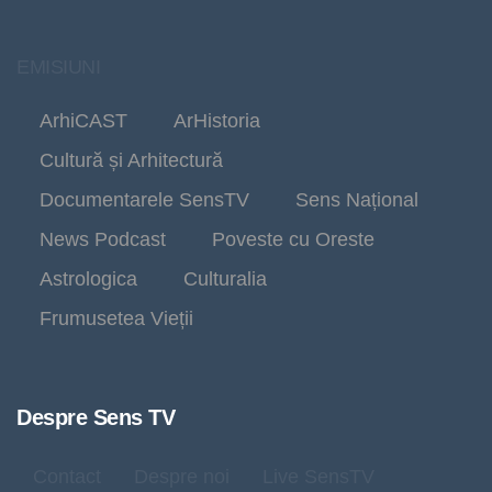
EMISIUNI
ArhiCAST
ArHistoria
Cultură și Arhitectură
Documentarele SensTV
Sens Național
News Podcast
Poveste cu Oreste
Astrologica
Culturalia
Frumusetea Vieții
Despre Sens TV
Contact
Despre noi
Live SensTV