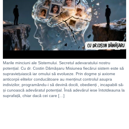
Marile minciuni ale Sistemului. Secretul adevaratului nostru
potențial. Cu dr. Costin Dămășaru Misiunea fiecărui sistem este să
supraviețuiască iar omului să evolueze. Prin dogme și axiome
anticorpii elitelor conducătoare au menținut controlul asupra
indivizilor, programându-i să devină docili, obedienți , incapabili să-
și cunoască adevăratul potențial. Însă adevărul iese întotdeauna la
suprafață, chiar dacă cei care […]