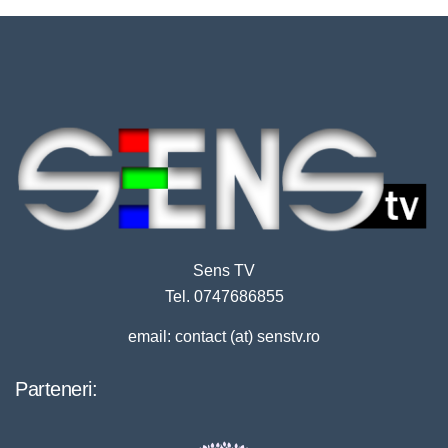
Sens TV
Tel. 0747686855
email: contact (at) senstv.ro
Parteneri: