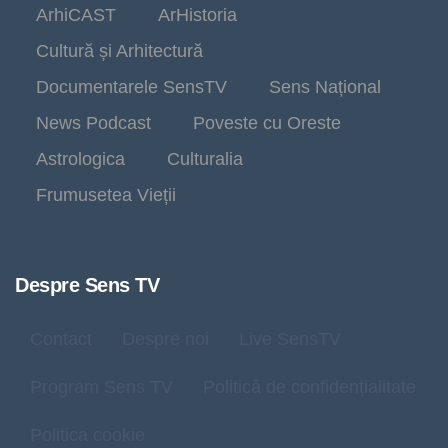
ArhiCAST
ArHistoria
Cultură și Arhitectură
Documentarele SensTV
Sens Național
News Podcast
Poveste cu Oreste
Astrologica
Culturalia
Frumusetea Vieții
Despre Sens TV
Contact
Despre noi
Live SensTV
Program Sens TV
Politică de confidențialitate
Politica cookie