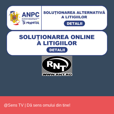
@Sens TV | Dă sens omului din tine!