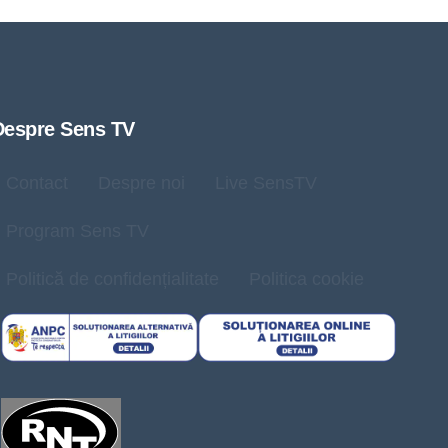
Despre Sens TV
Contact
Despre noi
Live SensTV
Program Sens TV
Politică de confidențialitate
Politica cookie