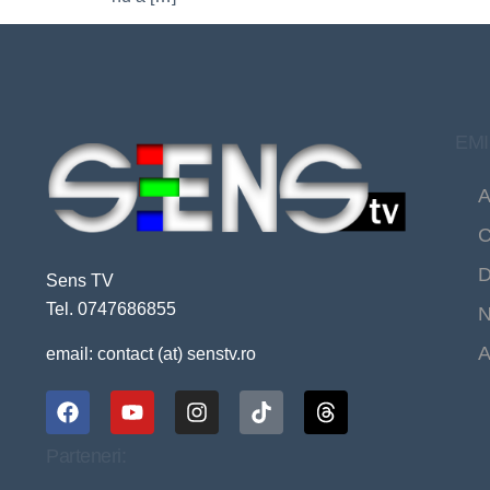
EMI
A
C
D
Sens TV
Tel. 0747686855
N
A
email: contact (at) senstv.ro
Parteneri: