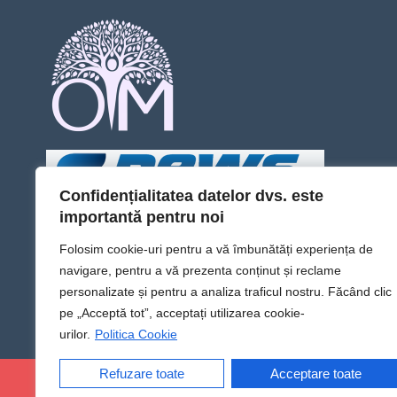
Confidențialitatea datelor dvs. este
importantă pentru noi
Folosim cookie-uri pentru a vă îmbunătăți experiența de
navigare, pentru a vă prezenta conținut și reclame
personalizate și pentru a analiza traficul nostru. Făcând clic
pe „Acceptă tot”, acceptați utilizarea cookie-
urilor.
Politica Cookie
Refuzare toate
Acceptare toate
@Sens TV | Dă sens omului din tine!