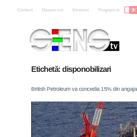
Liv
Contact
Despre noi
Emisiuni
Program tv
Etichetă:
disponobilizari
British Petroleum va concedia 15% din angajați