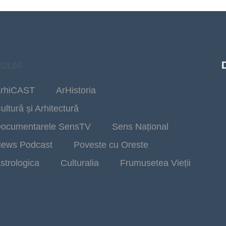
SIUNI
rhiCAST
ArHistoria
ultură și Arhitectură
ocumentarele SensTV
Sens Național
ews Podcast
Poveste cu Oreste
strologica
Culturalia
Frumusetea Vieții