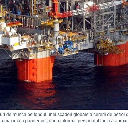
ri de munca pe fondul unei scaderi globale a cererii de petrol d
ada maximă a pandemiei, dar a informat personalul luni că aproxi