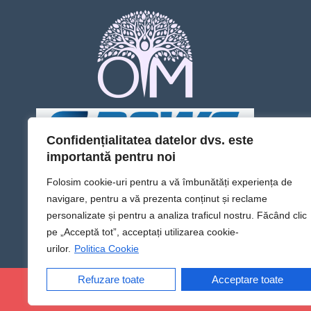
Confidențialitatea datelor dvs. este
importantă pentru noi
Folosim cookie-uri pentru a vă îmbunătăți experiența de
navigare, pentru a vă prezenta conținut și reclame
personalizate și pentru a analiza traficul nostru. Făcând clic
pe „Acceptă tot”, acceptați utilizarea cookie-
urilor.
Politica Cookie
Refuzare toate
Acceptare toate
@Sens TV | Dă sens omului din tine!