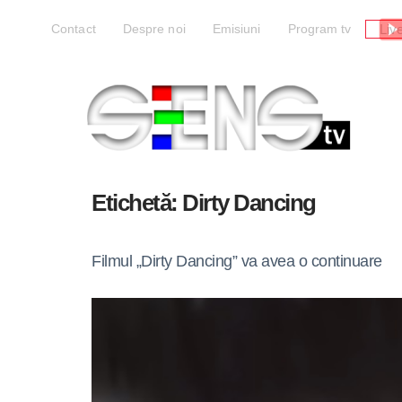
Liv
Contact
Despre noi
Emisiuni
Program tv
Etichetă:
Dirty Dancing
Filmul „Dirty Dancing” va avea o continuare