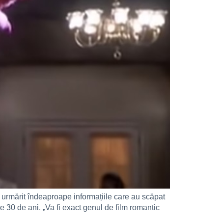
 urmărit îndeaproape informațiile care au scăpat
e 30 de ani. „Va fi exact genul de film romantic