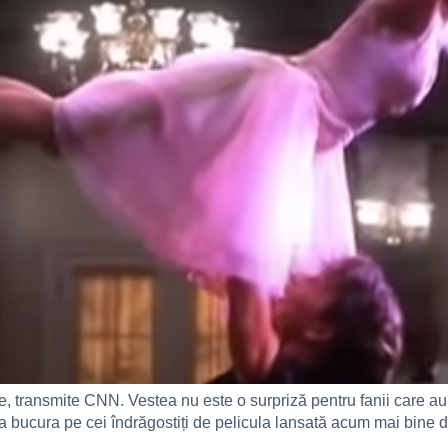
e, transmite CNN. Vestea nu este o surpriză pentru fanii care au
va bucura pe cei îndrăgostiți de pelicula lansată acum mai bine d