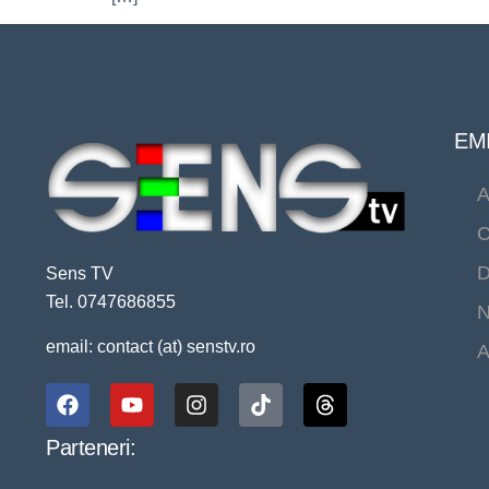
EMI
A
C
D
Sens TV
Tel. 0747686855
N
email: contact (at) senstv.ro
A
Parteneri: