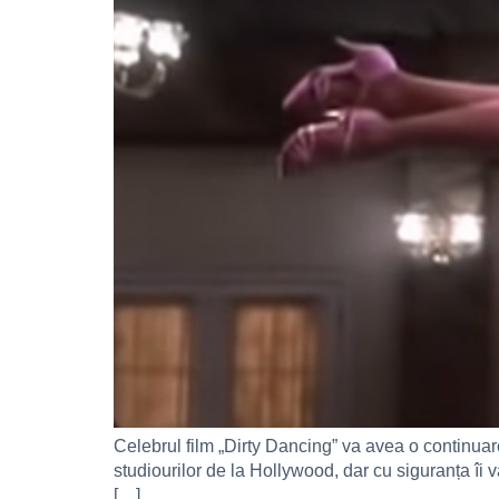
Celebrul film „Dirty Dancing” va avea o continuar
studiourilor de la Hollywood, dar cu siguranța îi 
[…]