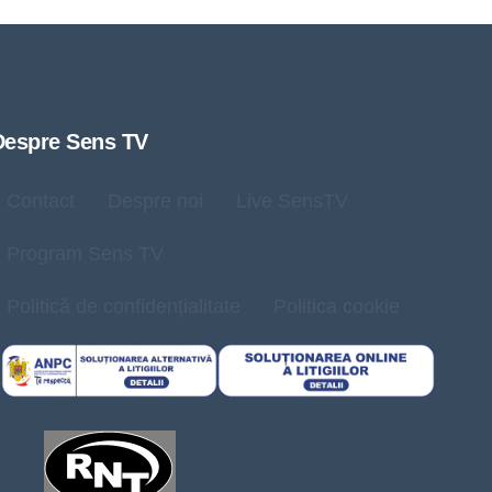
Despre Sens TV
Contact
Despre noi
Live SensTV
Program Sens TV
Politică de confidențialitate
Politica cookie