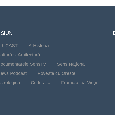
SIUNI
rhiCAST
ArHistoria
ultură și Arhitectură
ocumentarele SensTV
Sens Național
ews Podcast
Poveste cu Oreste
strologica
Culturalia
Frumusetea Vieții