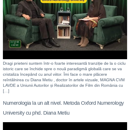
Dragi prieteni suntem într-o foarte interesantă tranziție de la o ciclu
istoric care se închide spre o nouă paradigmă globală care se va
cristaliza începând cu anul viitor. Îmi face o mare plăcere
reîntâlnirea cu Diana Metiu , doctor în artele vizuale, MAGNA CVM
LAVDE a Uniunii Autorilor și Realizatorilor de Film din România cu
[…]
Numerologia la un alt nivel. Metoda Oxford Numerology
University cu phd. Diana Metiu