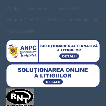
Contact
Despre noi
Live SensTV
Program Sens TV
Politică de confidențialitate
Politica cookie