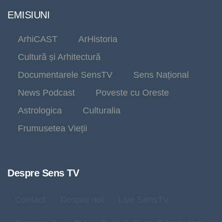
EMISIUNI
ArhiCAST
ArHistoria
Cultură și Arhitectură
Documentarele SensTV
Sens Național
News Podcast
Poveste cu Oreste
Astrologica
Culturalia
Frumusetea Vieții
Despre Sens TV
Contact
Despre noi
Live SensTV