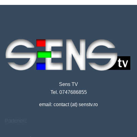
Sens TV
Tel. 0747686855
email: contact (at) senstv.ro
Parteneri: