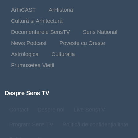
ArhiCAST
ArHistoria
Cultură și Arhitectură
Documentarele SensTV
Sens Național
News Podcast
Poveste cu Oreste
Astrologica
Culturalia
Frumusetea Vieții
Despre Sens TV
Contact
Despre noi
Live SensTV
Program Sens TV
Politică de confidențialitate