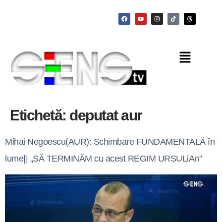
Etichetă:
deputat aur
Mihai Negoescu(AUR): Schimbare FUNDAMENTALĂ în
lume|| „SĂ TERMINĂM cu acest REGIM URSULiAn”