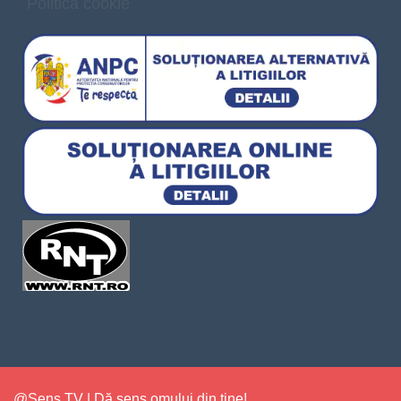
Politica cookie
@Sens TV | Dă sens omului din tine!