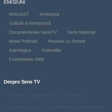
EMISIUNI
ArhiCAST
ArHistoria
Cultură și Arhitectură
Documentarele SensTV
Sens Național
News Podcast
Poveste cu Oreste
Astrologica
Culturalia
Frumusetea Vieții
Despre Sens TV
Contact
Despre noi
Live SensTV
Program Sens TV
Politică de confidențialitate