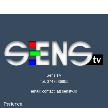
Sens TV
Tel. 0747686855
email: contact (at) senstv.ro
Parteneri: