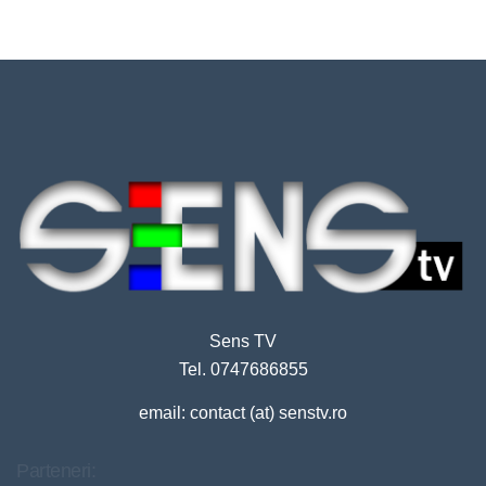
Sens TV
Tel. 0747686855
email: contact (at) senstv.ro
Parteneri: