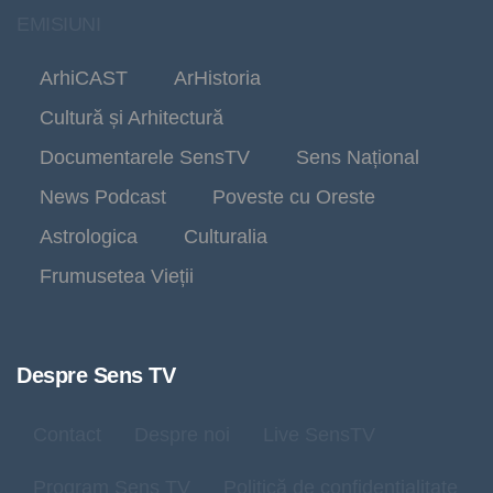
EMISIUNI
ArhiCAST
ArHistoria
Cultură și Arhitectură
Documentarele SensTV
Sens Național
News Podcast
Poveste cu Oreste
Astrologica
Culturalia
Frumusetea Vieții
Despre Sens TV
Contact
Despre noi
Live SensTV
Program Sens TV
Politică de confidențialitate