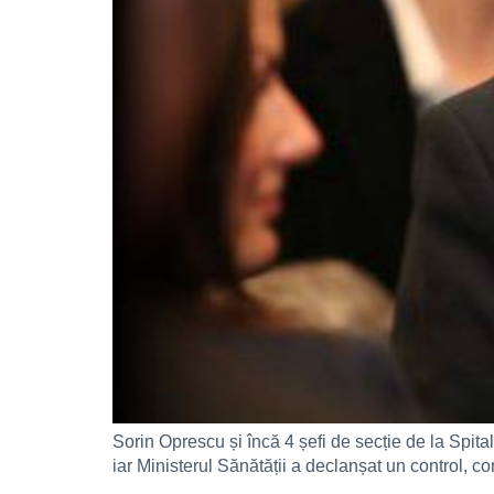
Sorin Oprescu și încă 4 șefi de secție de la Spital
iar Ministerul Sănătății a declanșat un control, con