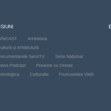
SIUNI
rhiCAST
ArHistoria
ultură și Arhitectură
ocumentarele SensTV
Sens Național
ews Podcast
Poveste cu Oreste
strologica
Culturalia
Frumusetea Vieții