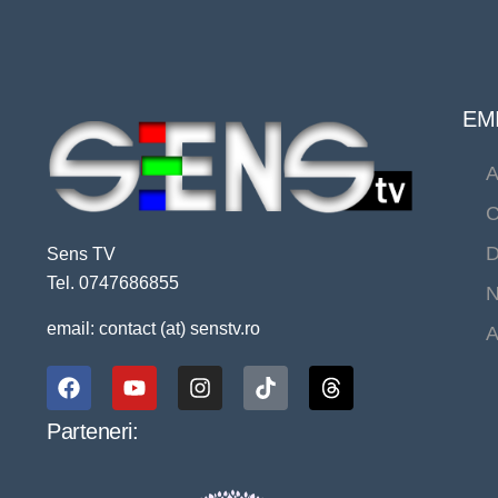
EMI
A
C
D
Sens TV
Tel. 0747686855
N
email: contact (at) senstv.ro
A
Parteneri: