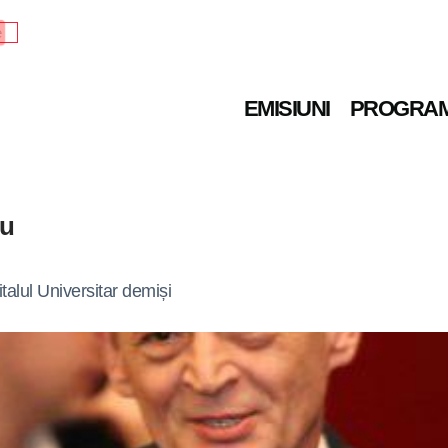
e
EMISIUNI
PROGRA
cu
talul Universitar demiși