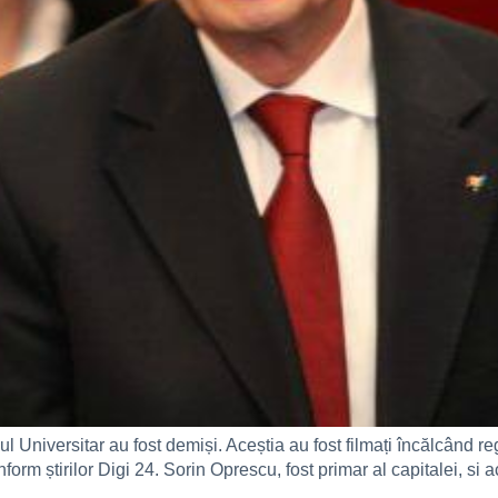
ul Universitar au fost demiși. Aceștia au fost filmați încălcând re
form știrilor Digi 24. Sorin Oprescu, fost primar al capitalei, si 