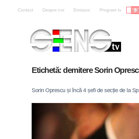
Liv
Contact
Despre noi
Emisiuni
Program tv
Etichetă:
demitere Sorin Opres
Sorin Oprescu și încă 4 șefi de secție de la Spi