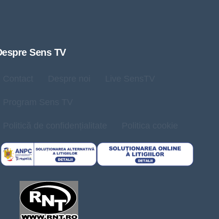
Despre Sens TV
Contact
Despre noi
Live SensTV
Program Sens TV
Politică de confidențialitate
Politica cookie