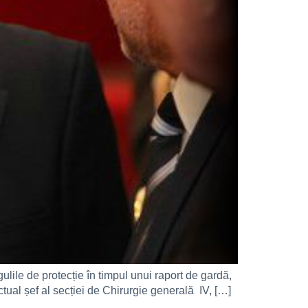
gulile de protecție în timpul unui raport de gardă,
actual șef al secției de Chirurgie generală IV, […]