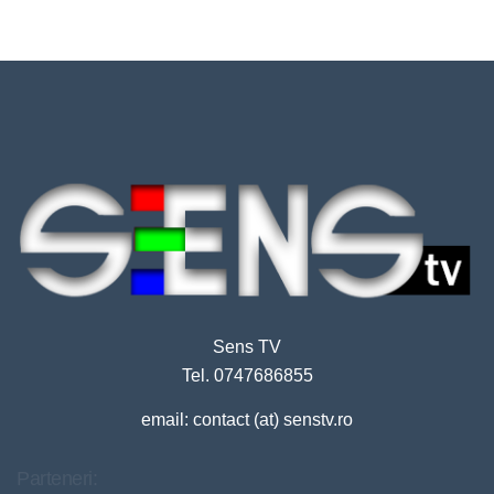
Sens TV
Tel. 0747686855
email: contact (at) senstv.ro
Parteneri: