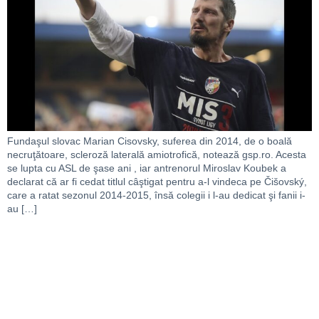
Fundaşul slovac Marian Cisovsky, suferea din 2014, de o boală
necruţătoare, scleroză laterală amiotrofică, notează gsp.ro. Acesta
se lupta cu ASL de şase ani , iar antrenorul Miroslav Koubek a
declarat că ar fi cedat titlul câştigat pentru a-l vindeca pe Čišovský,
care a ratat sezonul 2014-2015, însă colegii i l-au dedicat şi fanii i-
au […]