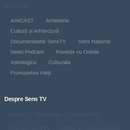
EMISIUNI
ArhiCAST
ArHistoria
Cultură și Arhitectură
Documentarele SensTV
Sens Național
News Podcast
Poveste cu Oreste
Astrologica
Culturalia
Frumusetea Vieții
Despre Sens TV
Contact
Despre noi
Live SensTV
Program Sens TV
Politică de confidențialitate