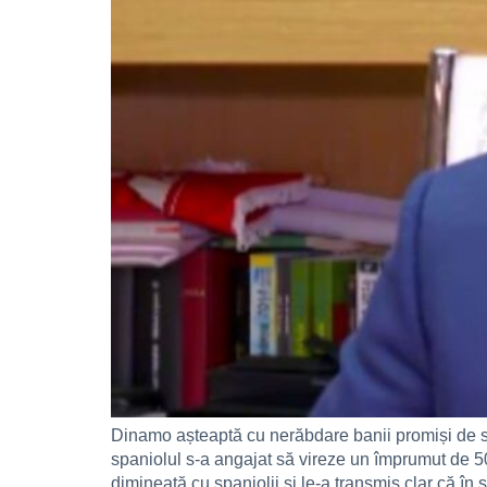
Dinamo așteaptă cu nerăbdare banii promiși de s
spaniolul s-a angajat să vireze un împrumut de 500
dimineață cu spaniolii și le-a transmis clar că în s