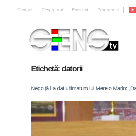
Liv
Contact
Despre noi
Emisiuni
Program tv
Etichetă:
datorii
Negoiță i-a dat ultimatum lui Merelo Marin: „Dac