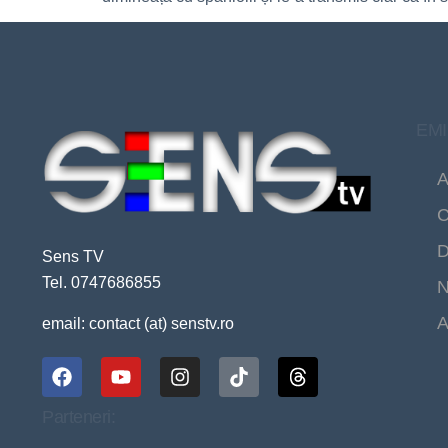
EMI
A
C
D
Sens TV
Tel. 0747686855
N
A
email: contact (at) senstv.ro
Parteneri: