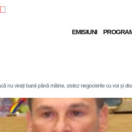
e
EMISIUNI
PROGRA
ă nu virați banii până mâine, sistez negocierile cu voi și dis