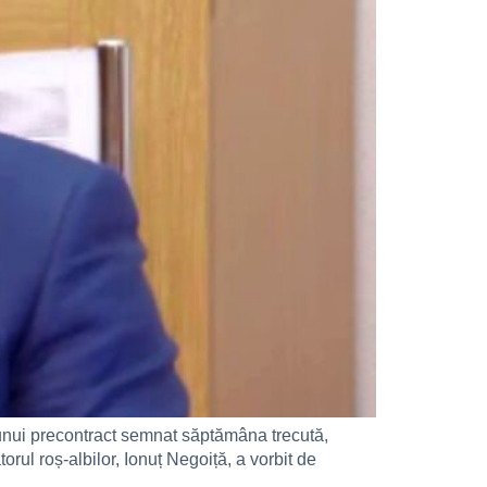
unui precontract semnat săptămâna trecută,
rul roș-albilor, Ionuț Negoiță, a vorbit de