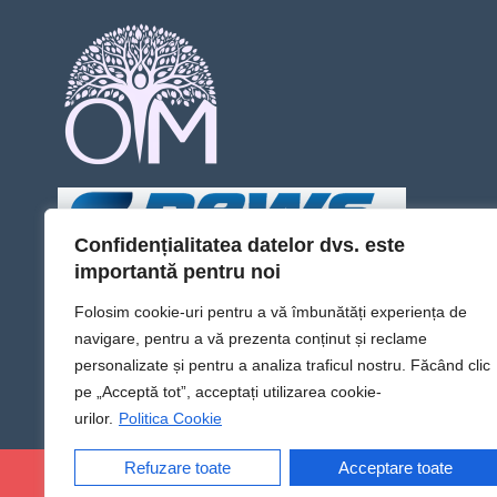
Confidențialitatea datelor dvs. este
importantă pentru noi
Folosim cookie-uri pentru a vă îmbunătăți experiența de
navigare, pentru a vă prezenta conținut și reclame
personalizate și pentru a analiza traficul nostru. Făcând clic
pe „Acceptă tot”, acceptați utilizarea cookie-
urilor.
Politica Cookie
Refuzare toate
Acceptare toate
@Sens TV | Dă sens omului din tine!