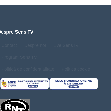
Despre Sens TV
Contact
Despre noi
Live SensTV
Program Sens TV
Politică de confidențialitate
Politica cookie