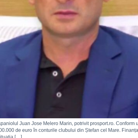
paniolul Juan Jose Melero Marin, potrivit prosport.ro. Conform 
.000 de euro în conturile clubului din Ștefan cel Mare. Finanțato
ituația […]