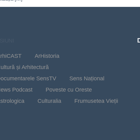
SIUNI
rhiCAST
ArHistoria
ultură și Arhitectură
ocumentarele SensTV
Sens Național
ews Podcast
Poveste cu Oreste
strologica
Culturalia
Frumusetea Vieții