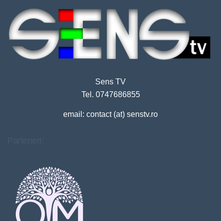
Sens TV
Tel. 0747686855
email: contact (at) senstv.ro
Parteneri: