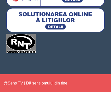
@Sens TV | Dă sens omului din tine!