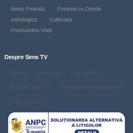
News Podcast
Poveste cu Oreste
Astrologica
Culturalia
Frumusetea Vieții
Despre Sens TV
Contact
Despre noi
Live SensTV
Program Sens TV
Politică de confidențialitate
Politica cookie