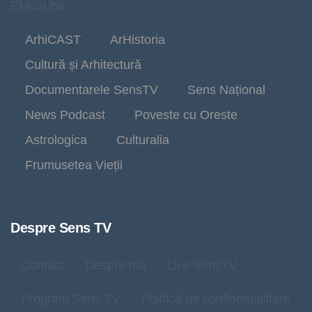
EMISIUNI
ArhiCAST
ArHistoria
Cultură și Arhitectură
Documentarele SensTV
Sens Național
News Podcast
Poveste cu Oreste
Astrologica
Culturalia
Frumusetea Vieții
Despre Sens TV
Contact
Despre noi
Live SensTV
Program Sens TV
Politică de confidențialitate