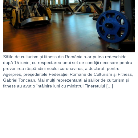
Sălile de culturism şi fitness din România s-ar putea redeschide
după 15 iunie, cu respectarea unui set de condiţii necesare pentru
prevenirea răspândirii noului coronavirus, a declarat, pentru
Agerpres, preşedintele Federaţiei Române de Culturism şi Fitness,
Gabriel Toncean. Mai mulți reprezentanți ai sălilor de culturism și
fitness au avut o întâlnire luni cu ministrul Tineretului […]