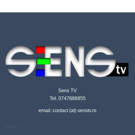
Sens TV
Tel. 0747686855
email: contact (at) senstv.ro
Parteneri: