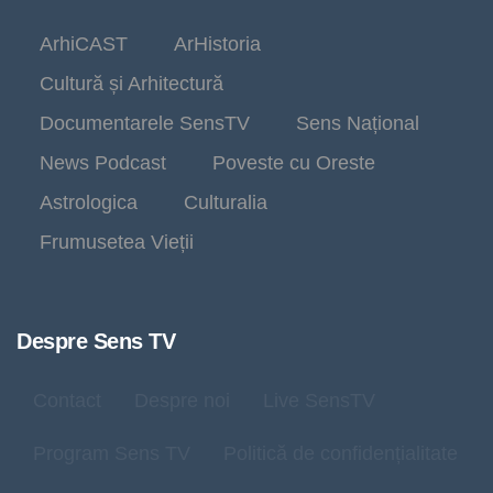
ArhiCAST
ArHistoria
Cultură și Arhitectură
Documentarele SensTV
Sens Național
News Podcast
Poveste cu Oreste
Astrologica
Culturalia
Frumusetea Vieții
Despre Sens TV
Contact
Despre noi
Live SensTV
Program Sens TV
Politică de confidențialitate