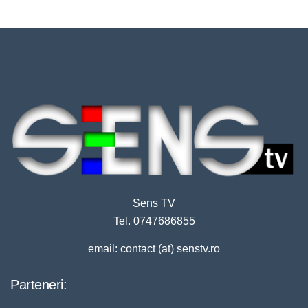
Sens TV
Tel. 0747686855
email: contact (at) senstv.ro
Parteneri: