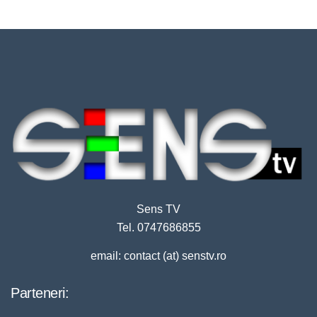
Sens TV
Tel. 0747686855
email: contact (at) senstv.ro
Parteneri: