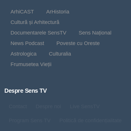
ArhiCAST
ArHistoria
Cultură și Arhitectură
Documentarele SensTV
Sens Național
News Podcast
Poveste cu Oreste
Astrologica
Culturalia
Frumusetea Vieții
Despre Sens TV
Contact
Despre noi
Live SensTV
Program Sens TV
Politică de confidențialitate