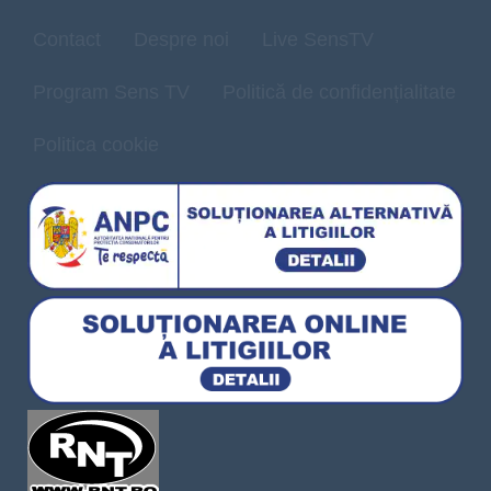
Contact
Despre noi
Live SensTV
Program Sens TV
Politică de confidențialitate
Politica cookie