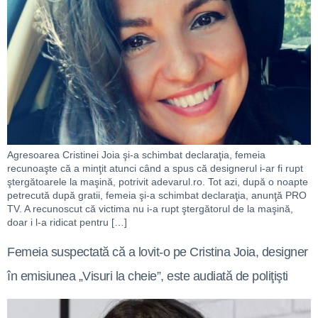
Agresoarea Cristinei Joia şi-a schimbat declaraţia, femeia
recunoaşte că a minţit atunci când a spus că designerul i-ar fi rupt
ştergătoarele la maşină, potrivit adevarul.ro. Tot azi, după o noapte
petrecută după gratii, femeia şi-a schimbat declaraţia, anunţă PRO
TV. A recunoscut că victima nu i-a rupt ştergătorul de la maşină,
doar i l-a ridicat pentru […]
Femeia suspectată că a lovit-o pe Cristina Joia, designer
în emisiunea „Visuri la cheie”, este audiată de poliţişti