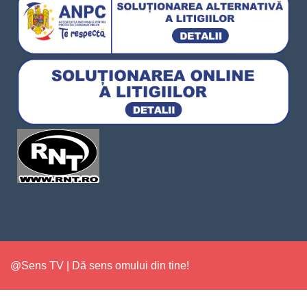
@Sens TV | Dă sens omului din tine!