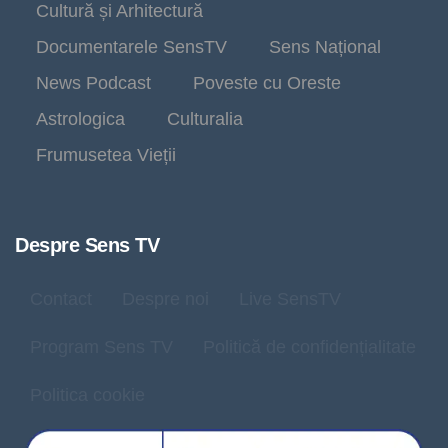
Cultură și Arhitectură
Documentarele SensTV
Sens Național
News Podcast
Poveste cu Oreste
Astrologica
Culturalia
Frumusetea Vieții
Despre Sens TV
Contact
Despre noi
Live SensTV
Program Sens TV
Politică de confidențialitate
Politica cookie