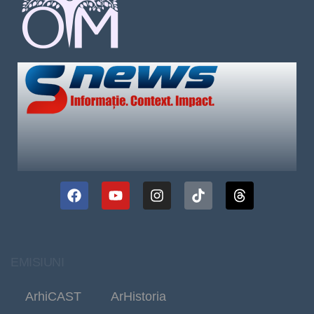
EMISIUNI
ArhiCAST
ArHistoria