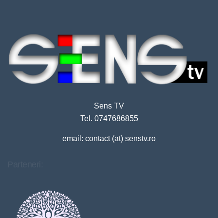
Sens TV
Tel. 0747686855
email: contact (at) senstv.ro
Parteneri: