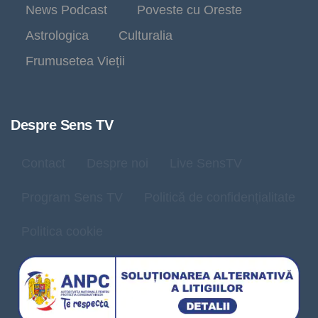
News Podcast
Poveste cu Oreste
Astrologica
Culturalia
Frumusetea Vieții
Despre Sens TV
Contact
Despre noi
Live SensTV
Program Sens TV
Politică de confidențialitate
Politica cookie