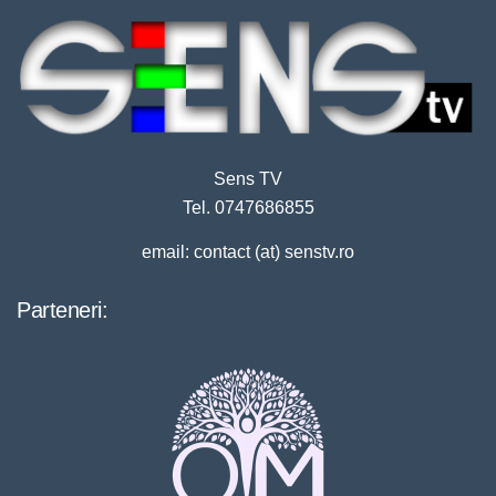
Sens TV
Tel. 0747686855
email: contact (at) senstv.ro
Parteneri: