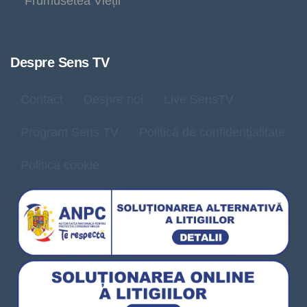
Frumusetea Vieții
Despre Sens TV
Contact
Despre noi
Live SensTV
Program Sens TV
Politică de confidențialitate
Politica cookie