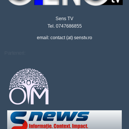
Sens TV
Tel. 0747686855
email: contact (at) senstv.ro
Parteneri: