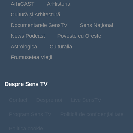
ArhiCAST
ArHistoria
Cultură și Arhitectură
Documentarele SensTV
Sens Național
News Podcast
Poveste cu Oreste
Astrologica
Culturalia
Frumusetea Vieții
Despre Sens TV
Contact
Despre noi
Live SensTV
Program Sens TV
Politică de confidențialitate
Politica cookie