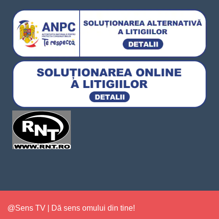
@Sens TV | Dă sens omului din tine!