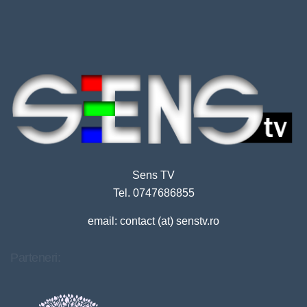
Sens TV
Tel. 0747686855
email: contact (at) senstv.ro
Parteneri: