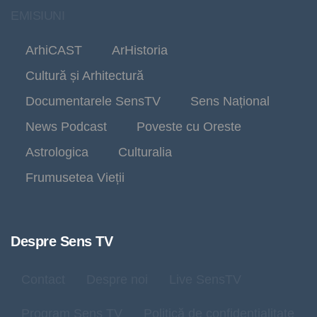
EMISIUNI
ArhiCAST
ArHistoria
Cultură și Arhitectură
Documentarele SensTV
Sens Național
News Podcast
Poveste cu Oreste
Astrologica
Culturalia
Frumusetea Vieții
Despre Sens TV
Contact
Despre noi
Live SensTV
Program Sens TV
Politică de confidențialitate