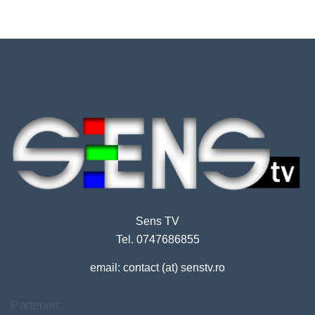
Sens TV
Tel. 0747686855
email: contact (at) senstv.ro
Parteneri: