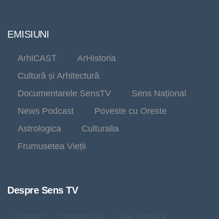
EMISIUNI
ArhiCAST
ArHistoria
Cultură și Arhitectură
Documentarele SensTV
Sens Național
News Podcast
Poveste cu Oreste
Astrologica
Culturalia
Frumusetea Vieții
Despre Sens TV
Contact
Despre noi
Live SensTV