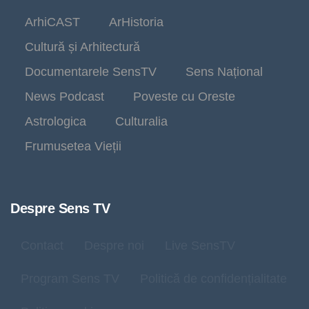
ArhiCAST
ArHistoria
Cultură și Arhitectură
Documentarele SensTV
Sens Național
News Podcast
Poveste cu Oreste
Astrologica
Culturalia
Frumusetea Vieții
Despre Sens TV
Contact
Despre noi
Live SensTV
Program Sens TV
Politică de confidențialitate