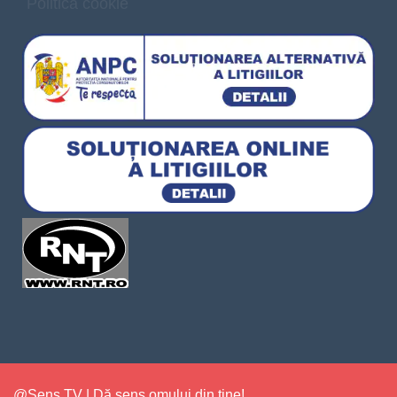
Politica cookie
@Sens TV | Dă sens omului din tine!