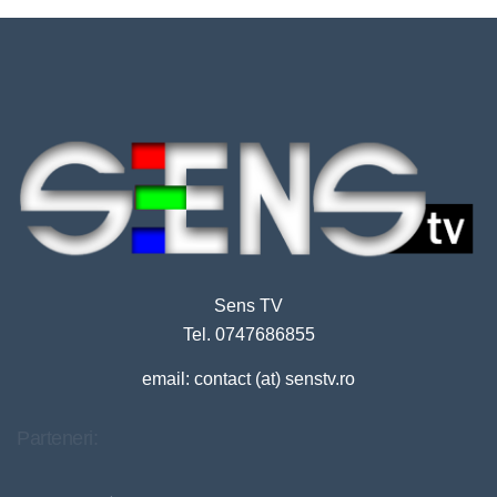
Sens TV
Tel. 0747686855
email: contact (at) senstv.ro
Parteneri: