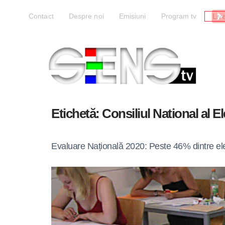
Liv
Contact
Despre noi
Emisiuni
Program tv
Etichetă:
Consiliul National al El
Evaluare Națională 2020: Peste 46% dintre elev