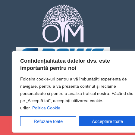
Confidențialitatea datelor dvs. este
importantă pentru noi
Folosim cookie-uri pentru a vă îmbunătăți experiența de
navigare, pentru a vă prezenta conținut și reclame
personalizate și pentru a analiza traficul nostru. Făcând clic
pe „Acceptă tot”, acceptați utilizarea cookie-
urilor.
Politica Cookie
Refuzare toate
Acceptare toate
@Sens TV | Dă sens omului din tine!