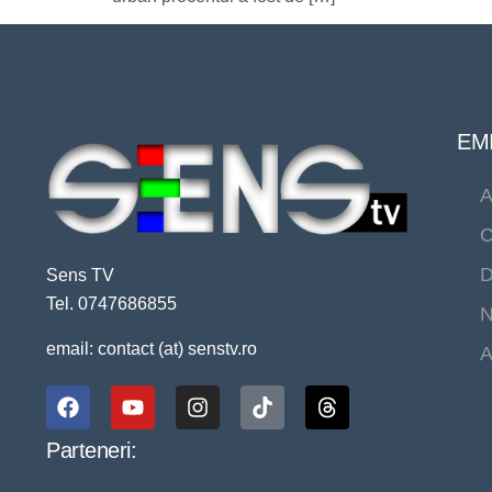
EMI
A
C
D
Sens TV
Tel. 0747686855
N
email: contact (at) senstv.ro
A
Parteneri: