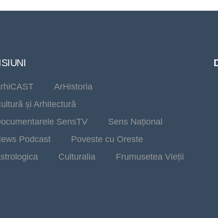
SIUNI
rhiCAST
ArHistoria
ultură și Arhitectură
ocumentarele SensTV
Sens Național
ews Podcast
Poveste cu Oreste
strologica
Culturalia
Frumusetea Vieții