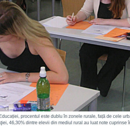
Educației, procentul este dublu în zonele rurale, față de cele ur
iei, 46,30% dintre elevii din mediul rural au luat note cuprinse î