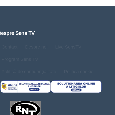
Despre Sens TV
Contact
Despre noi
Live SensTV
Program Sens TV
Politică de confidențialitate
Politica cookie