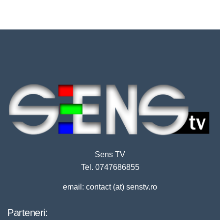
Sens TV
Tel. 0747686855
email: contact (at) senstv.ro
Parteneri: