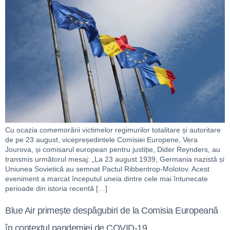
Cu ocazia comemorării victimelor regimurilor totalitare și autoritare
de pe 23 august, vicepreședintele Comisiei Europene, Vera
Jourova, și comisarul european pentru justiție, Dider Reynders, au
transmis următorul mesaj: „La 23 august 1939, Germania nazistă și
Uniunea Sovietică au semnat Pactul Ribbentrop-Molotov. Acest
eveniment a marcat începutul uneia dintre cele mai întunecate
perioade din istoria recentă […]
Blue Air primește despăgubiri de la Comisia Europeană
în contextul pandemiei de COVID-19