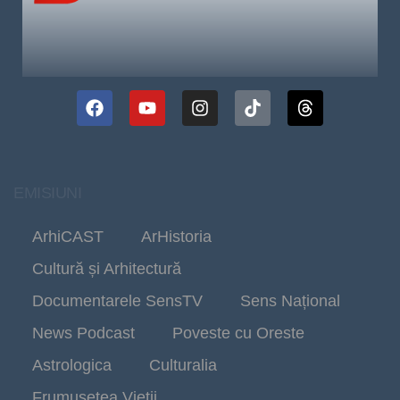
EMISIUNI
ArhiCAST
ArHistoria
Cultură și Arhitectură
Documentarele SensTV
Sens Național
News Podcast
Poveste cu Oreste
Astrologica
Culturalia
Frumusetea Vieții