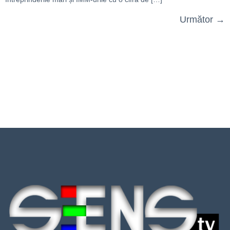
Următor
→