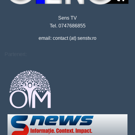
Sens TV
Tel. 0747686855
email: contact (at) senstv.ro
Parteneri: