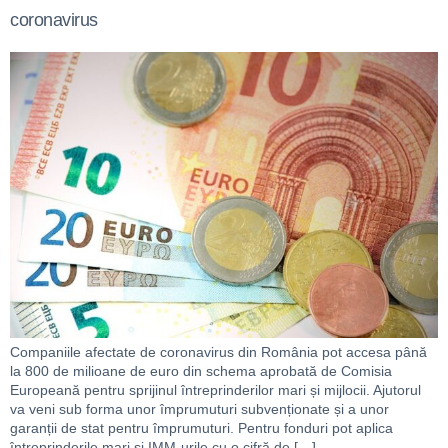
coronavirus
Companiile afectate de coronavirus din România pot accesa până
la 800 de milioane de euro din schema aprobată de Comisia
Europeană pentru sprijinul întreprinderilor mari și mijlocii. Ajutorul
va veni sub forma unor împrumuturi subvenționate și a unor
garanții de stat pentru împrumuturi. Pentru fonduri pot aplica
întreprinderile mari și IMM-urile cu o cifră de […]